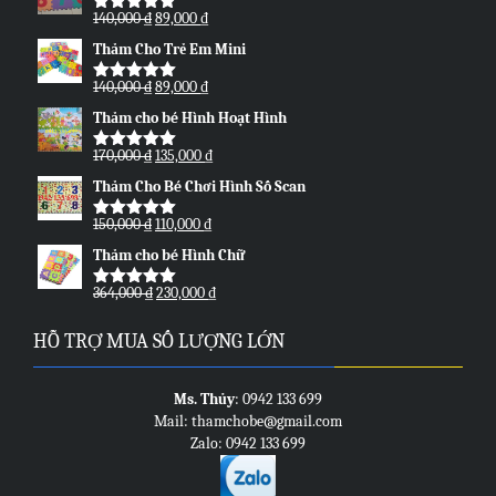
170,000 ₫.
135,000 ₫.
Original
Current
140,000
₫
89,000
₫
Được xếp
price
price
hạng
5.00
5
Thảm Cho Trẻ Em Mini
sao
was:
is:
140,000 ₫.
89,000 ₫.
Original
Current
140,000
₫
89,000
₫
Được xếp
price
price
hạng
5.00
5
Thảm cho bé Hình Hoạt Hình
sao
was:
is:
140,000 ₫.
89,000 ₫.
Original
Current
170,000
₫
135,000
₫
Được xếp
price
price
hạng
5.00
5
Thảm Cho Bé Chơi Hình Số Scan
sao
was:
is:
170,000 ₫.
135,000 ₫.
Original
Current
150,000
₫
110,000
₫
Được xếp
price
price
hạng
5.00
5
Thảm cho bé Hình Chữ
sao
was:
is:
150,000 ₫.
110,000 ₫.
Original
Current
364,000
₫
230,000
₫
Được xếp
price
price
hạng
5.00
5
sao
was:
is:
HỖ TRỢ MUA SỐ LƯỢNG LỚN
364,000 ₫.
230,000 ₫.
Ms. Thủy
: 0942 133 699
Mail: thamchobe@gmail.com
Zalo: 0942 133 699