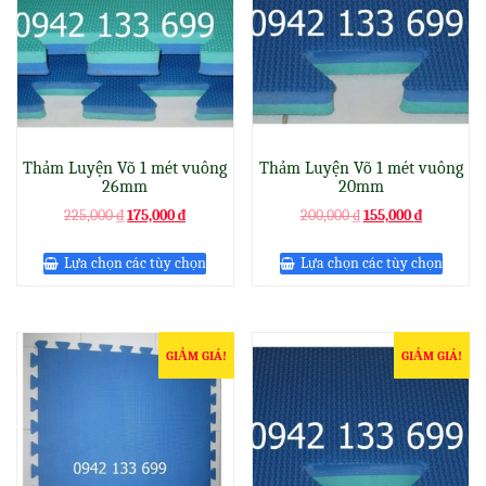
Thảm Luyện Võ 1 mét vuông
Thảm Luyện Võ 1 mét vuông
26mm
20mm
Original
Current
Original
Current
225,000
₫
175,000
₫
200,000
₫
155,000
₫
price
price
price
price
was:
is:
was:
is:
Lựa chọn các tùy chọn
Lựa chọn các tùy chọn
225,000 ₫.
175,000 ₫.
200,000 ₫.
155,000 ₫.
GIẢM GIÁ!
GIẢM GIÁ!