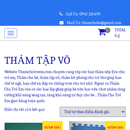
Call Us: 0942 133 699
Mail Us: thamchobe@gmail.com
TOTAL
0
0
₫
THẢM TẬP VÕ
Website Thamchotreem.com chuyên cung cấp các loại thảm xốp Eva cho
trẻ em, Thảm cho bé, thảm tập võ, thảm lót phòng cho trẻ thơ giúp hạn
chế té ngã, hạn chế va đập và chống trơn cho trẻ nhỏ. Ngoài ra Thảm
Cho Trẻ Em còn có các loại lắp ghép giúp bé vừa học vừa chơi nhằm tăng
cường khả năng sáng tạo, tăng khả năng tư duy cho bé…Thảm Cho Trẻ
Em giao hàng toàn quốc.
Hiển thị tất cả 6 kết quả
GIẢM GIÁ!
GIẢM GIÁ!