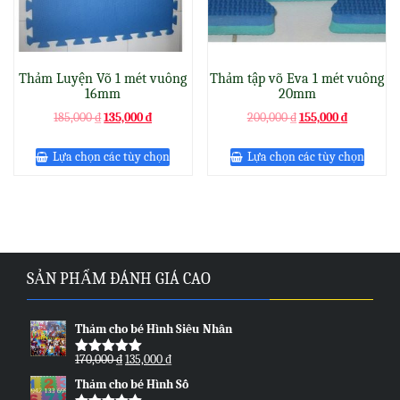
Thảm Luyện Võ 1 mét vuông
Thảm tập võ Eva 1 mét vuông
16mm
20mm
Original
Current
Original
Current
185,000
₫
135,000
₫
200,000
₫
155,000
₫
price
price
price
price
was:
is:
was:
is:
Lựa chọn các tùy chọn
Lựa chọn các tùy chọn
185,000 ₫.
135,000 ₫.
200,000 ₫.
155,000 ₫.
SẢN PHẨM ĐÁNH GIÁ CAO
Thảm cho bé Hình Siêu Nhân
Original
Current
170,000
₫
135,000
₫
Được xếp
price
price
hạng
5.00
5
Thảm cho bé Hình Số
sao
was:
is: