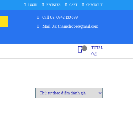
LOGIN
REGISTER
CART
CHECKOUT
Call Us: 0942 133 699
Mail Us: thamchobe@gmail.com
TOTAL
0
0
₫