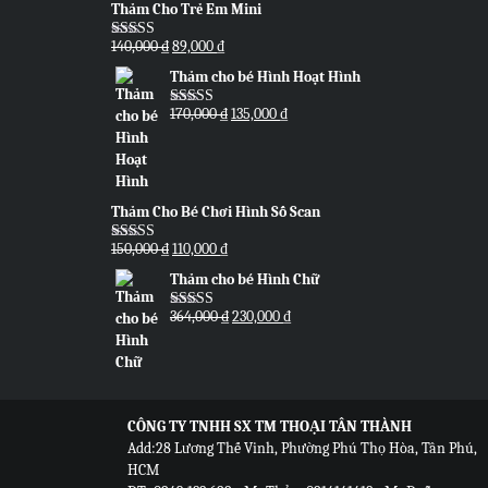
Thảm Cho Trẻ Em Mini
Original
Current
140,000
₫
89,000
₫
Được xếp
hạng
5.00
price
5
price
Thảm cho bé Hình Hoạt Hình
sao
was:
is:
140,000 ₫.
89,000 ₫.
Original
Current
170,000
₫
135,000
₫
Được xếp
hạng
5.00
price
5
price
sao
was:
is:
170,000 ₫.
135,000 ₫.
Thảm Cho Bé Chơi Hình Số Scan
Original
Current
150,000
₫
110,000
₫
Được xếp
hạng
5.00
price
5
price
Thảm cho bé Hình Chữ
sao
was:
is:
150,000 ₫.
110,000 ₫.
Original
Current
364,000
₫
230,000
₫
Được xếp
hạng
5.00
5
price
price
sao
was:
is:
364,000 ₫.
230,000 ₫.
CÔNG TY TNHH SX TM THOẠI TÂN THÀNH
Add:28 Lương Thế Vinh, Phường Phú Thọ Hòa, Tân Phú,
HCM