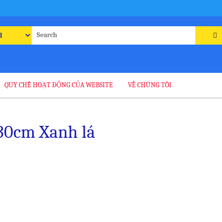
rch
QUY CHẾ HOẠT ĐỘNG CỦA WEBSITE
VỀ CHÚNG TÔI
30cm Xanh lá