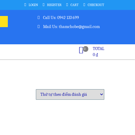
LOGIN
REGISTER
CART
CHECKOUT
Call Us: 0942 133 699
Mail Us: thamchobe@gmail.com
TOTAL
0
0
₫