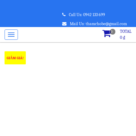
Call Us: 0942 133 699
Mail Us: thamchobe@gmail.com
TOTAL
0
0
₫
GIẢM GIÁ!