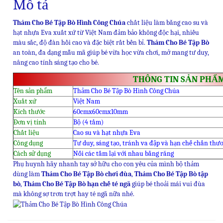
Mô tả
Thảm Cho Bé Tập Bò Hình Công Chúa
chất liệu làm bằng cao su và
hạt nhựa Eva xuất xứ từ Việt Nam đảm bảo không độc hại, nhiều
màu sắc, độ đàn hồi cao và đặc biệt rất bền bỉ.
Thảm Cho Bé Tập Bò
an toàn, đa dạng mẫu mã giúp bé vừa học vừa chơi, mở mang tư duy,
nâng cao tính sáng tạo cho bé.
THÔNG TIN SẢN PHẨ
Tên sản phẩm
Thảm Cho Bé Tập Bò Hình Công Chúa
Xuất xứ
Việt Nam
Kích thước
60cmx60cmx10mm
Đơn vị tính
Bộ (4 tấm)
Chất liệu
Cao su và hạt nhựa Eva
Công dụng
Tư duy, sáng tạo, tránh va đập và hạn chế chấn thư
Cách sử dụng
Nối các tấm lại với nhau bằng răng
Phụ huynh hãy nhanh tay sở hữu cho con yêu của mình bộ thảm
dùng làm
Thảm Cho Bé Tập Bò chơi đùa
,
Thảm Cho Bé Tập Bò tập
bò
,
Thảm Cho Bé Tập Bò hạn chế té ngã
giúp bé thoải mái vui đùa
mà không sợ trơn trợt hay té ngã nữa nhé.