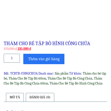
THẢM CHO BÉ TẬP BÒ HÌNH CÔNG CHÚA
Original
Current
170,000
₫
135,000
₫
price
price
Thảm
was:
is:
Thêm vào giỏ hàng
Cho
170,000 ₫.
135,000 ₫.
Bé
Tập
Mã:
TCBTB-CONGCHUA
Danh mục:
Sản phẩm
Từ khóa:
Thảm cho bé tập
Bò
bò
,
Thảm Cho Bé Tập Bò 60cm
,
Thảm Cho Bé Tập Bò Công Chúa
,
Thảm
Hình
Cho Bé Tập Bò Công Chúa 60cm
,
Thảm Cho Bé Tập Bò Hình Công Chúa
Công
Chúa
số
MÔ TẢ
ĐÁNH GIÁ (0)
lượng