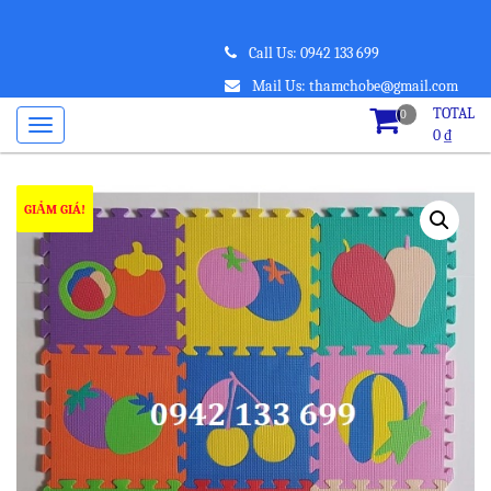
Call Us: 0942 133 699
Mail Us: thamchobe@gmail.com
TOTAL
0
0
₫
GIẢM GIÁ!