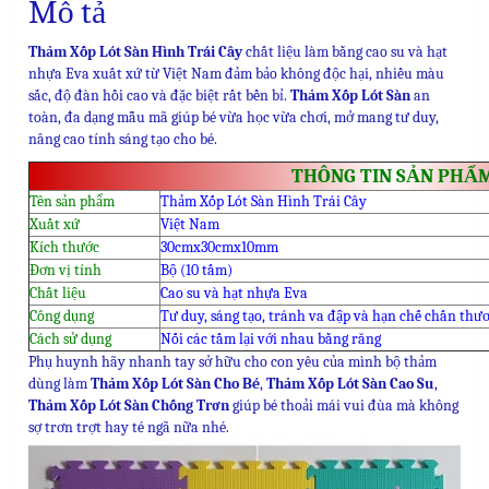
Mô tả
Thảm Xốp Lót Sàn Hình Trái Cây
chất liệu làm bằng cao su và hạt
nhựa Eva xuất xứ từ Việt Nam đảm bảo không độc hại, nhiều màu
sắc, độ đàn hồi cao và đặc biệt rất bền bỉ.
Thảm Xốp Lót Sàn
an
toàn, đa dạng mẫu mã giúp bé vừa học vừa chơi, mở mang tư duy,
nâng cao tính sáng tạo cho bé.
THÔNG TIN SẢN PHẨ
Tên sản phẩm
Thảm Xốp Lót Sàn Hình Trái Cây
Xuất xứ
Việt Nam
Kích thước
30cmx30cmx10mm
Đơn vị tính
Bộ (10 tấm)
Chất liệu
Cao su và hạt nhựa Eva
Công dụng
Tư duy, sáng tạo, tránh va đập và hạn chế chấn thư
Cách sử dụng
Nối các tấm lại với nhau bằng răng
Phụ huynh hãy nhanh tay sở hữu cho con yêu của mình bộ thảm
dùng làm
Thảm Xốp Lót Sàn Cho Bé
,
Thảm Xốp Lót Sàn Cao Su
,
Thảm Xốp Lót Sàn Chống Trơn
giúp bé thoải mái vui đùa mà không
sợ trơn trợt hay té ngã nữa nhé.