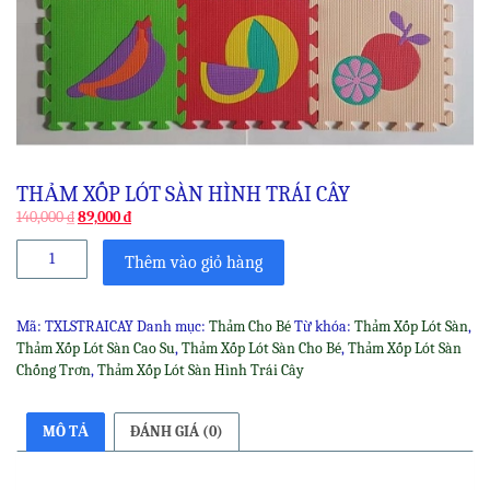
THẢM XỐP LÓT SÀN HÌNH TRÁI CÂY
Original
Current
140,000
₫
89,000
₫
price
price
Thảm
was:
is:
Thêm vào giỏ hàng
Xốp
140,000 ₫.
89,000 ₫.
Lót
Sàn
Mã:
TXLSTRAICAY
Danh mục:
Thảm Cho Bé
Từ khóa:
Thảm Xốp Lót Sàn
,
Hình
Thảm Xốp Lót Sàn Cao Su
,
Thảm Xốp Lót Sàn Cho Bé
,
Thảm Xốp Lót Sàn
Trái
Chống Trơn
,
Thảm Xốp Lót Sàn Hình Trái Cây
Cây
số
lượng
MÔ TẢ
ĐÁNH GIÁ (0)