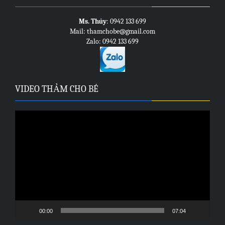
364,000 ₫.
230,000 ₫.
Ms. Thủy
: 0942 133 699
Mail: thamchobe@gmail.com
Zalo: 0942 133 699
VIDEO THẢM CHO BÉ
Trình
chơi
Video
00:00
07:04