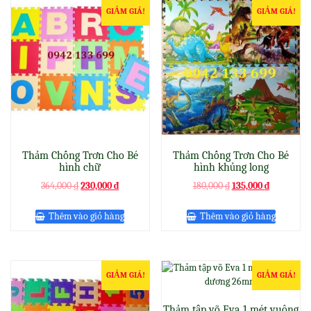
GIẢM GIÁ!
GIẢM GIÁ!
Thảm Chống Trơn Cho Bé
Thảm Chống Trơn Cho Bé
hình chữ
hình khủng long
Original
Current
Original
Current
364,000
₫
230,000
₫
180,000
₫
135,000
₫
price
price
price
price
was:
is:
was:
is:
Thêm vào giỏ hàng
Thêm vào giỏ hàng
364,000 ₫.
230,000 ₫.
180,000 ₫.
135,000 ₫.
GIẢM GIÁ!
GIẢM GIÁ!
Thảm tập võ Eva 1 mét vuông